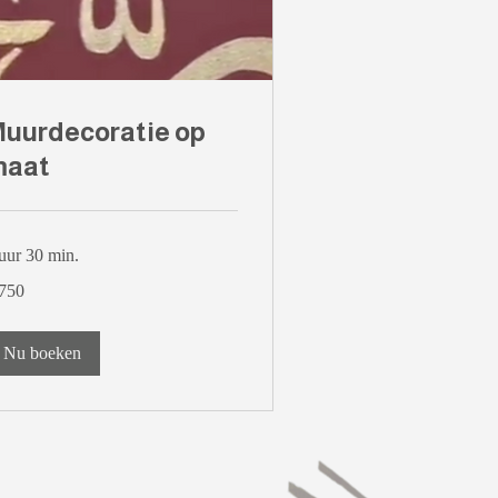
uurdecoratie op
maat
uur 30 min.
0
 750
ro
Nu boeken