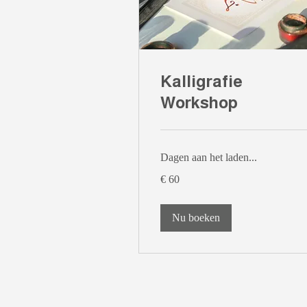
Kalligrafie
Workshop
Dagen aan het laden...
60
€ 60
euro
Nu boeken